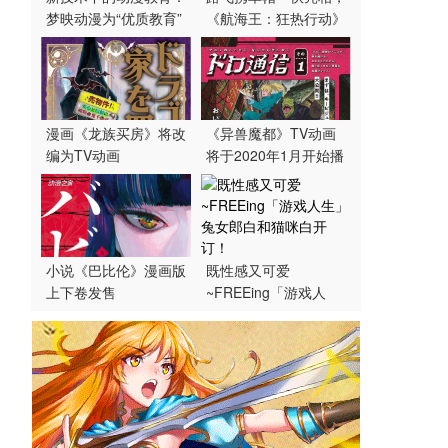
梦映动漫为“优质教育”
《航海王：狂热行动》
发声
曝巨幕版海报
漫画《龙族买房》将改
《异兽魔都》TV动画
编为TV动画
将于2020年1月开始播
出
小说《巴比伦》漫画版
既性感又可爱
上下卷发售
~FREEing「游戏人
生」兔女郎白和猫咪白
开订！