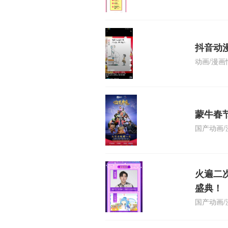
抖音动
动画/漫画
蒙牛春
国产动画/
火遍二
盛典！
国产动画/