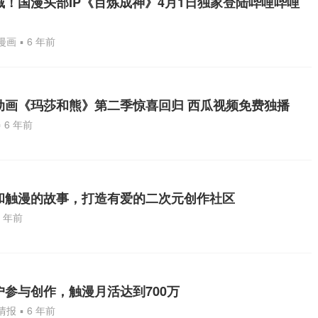
城！国漫头部IP《百炼成神》4月1日独家登陆哔哩哔哩
漫画
▪
6 年前
动画《玛莎和熊》第二季惊喜回归 西瓜视频免费独播
▪
6 年前
和触漫的故事，打造有爱的二次元创作社区
6 年前
户参与创作，触漫月活达到700万
情报
▪
6 年前