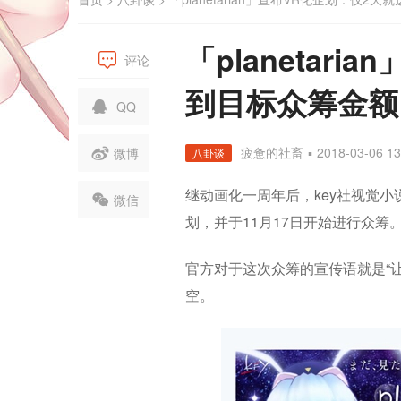
「planetar
评论
到目标众筹金额
QQ
疲惫的社畜
▪
2018-03-06 13
微博
八卦谈
继动画化一周年后，key社视觉小说系列“K
微信
划，并于11月17日开始进行众筹
官方对于这次众筹的宣传语就是“让
空。