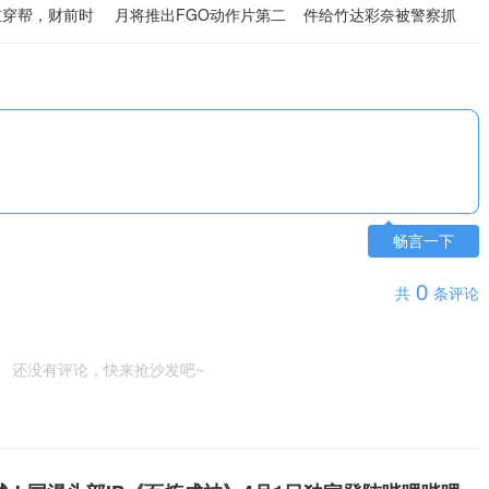
重穿帮，财前时
月将推出FGO动作片第二
件给竹达彩奈被警察抓
右脚？
弹，阿福为主角之一
获！
畅言一下
0
共
条评论
日烧！捆绑！？DRAGON Toy新作手办 美夜 束缚ver.
奶油
还没有评论，快来抢沙发吧~