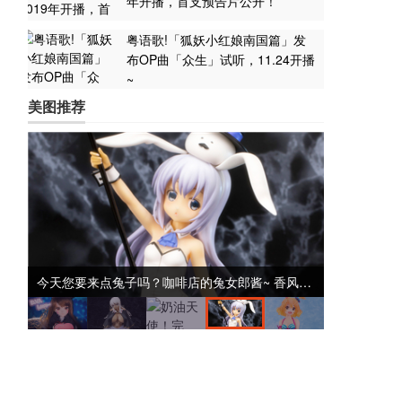
年开播，首支预告片公开！
粤语歌!「狐妖小红娘南国篇」发
布OP曲「众生」试听，11.24开播
~
美图推荐
天使！完成！KiraKira☆光之美少女兽耳娘手办登场~
今天您要来点兔子吗？咖啡店的兔女郎酱~ 香风智乃手办可爱登场！