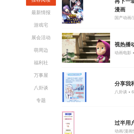
再下一
漫画
最新情报
国产动画/
游戏宅
展会活动
视热播
萌周边
动画电影
福利社
万事屋
分享我
八卦谈
八卦谈
▪
专题
过半用
动画/漫画