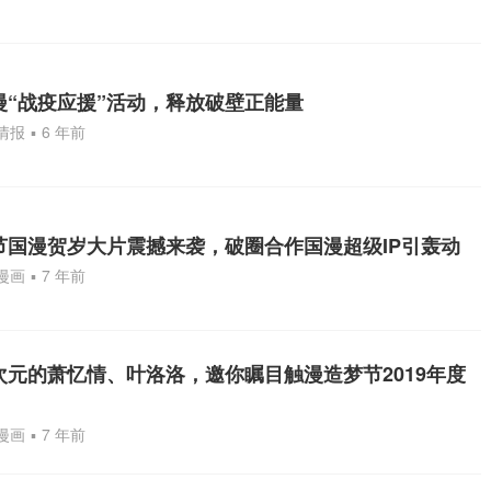
漫“战疫应援”活动，释放破壁正能量
情报
▪
6 年前
节国漫贺岁大片震撼来袭，破圈合作国漫超级IP引轰动
漫画
▪
7 年前
次元的萧忆情、叶洛洛，邀你瞩目触漫造梦节2019年度
漫画
▪
7 年前