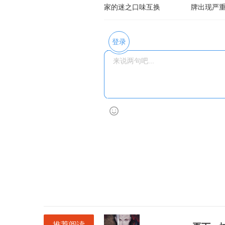
家的迷之口味互换
牌出现严
子有两只
登录
哇！活生生的D.VA！可以要个签名么~？「D.VA爱你哟~~♥」
推荐阅读