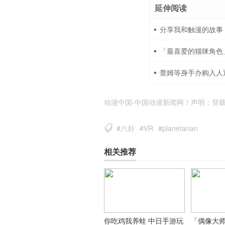
延伸阅读
分享我和触漫的故事
「最喜爱的猫咪角色
蕾姆等身手办购入人
动漫中国-中国动漫新闻网！声明：登
#八卦
#VR
#planetarian
相关推荐
你吃鸡我养蛙 中日手游玩
「偶像大